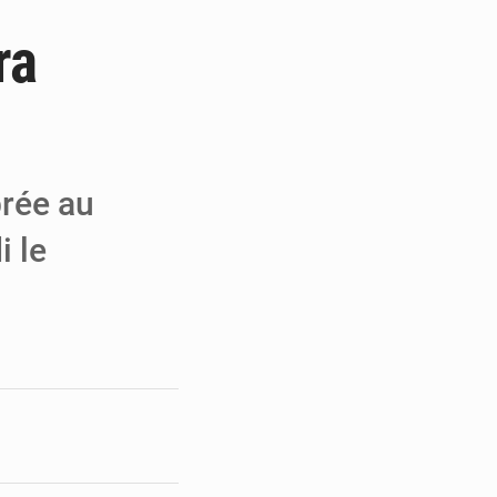
ra
e de Refondation
ecouvrés par la COLDEFF
 pour la paix
brée au
i le