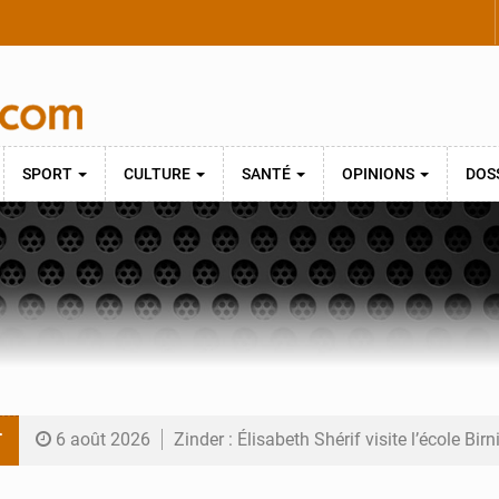
SPORT
CULTURE
SANTÉ
OPINIONS
DOS
T
6 août 2026
Zinder : Élisabeth Shérif visite l’école Bir
6 août 2026
Tahoua : Élisabeth Shérif inspecte le Coll