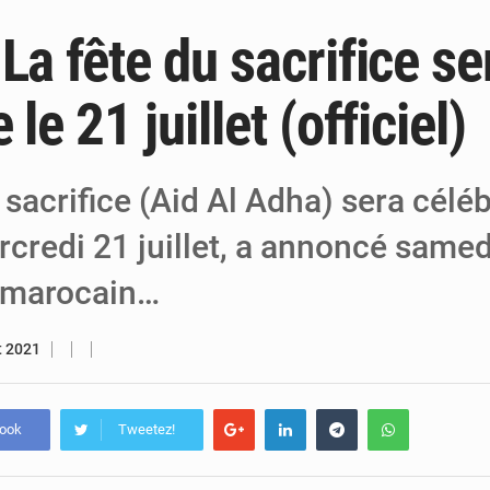
La fête du sacrifice se
6 août 2026
Niger : Bilan à mi-parcours du Programm
6 août 2026
Chasse aux gabegies à Niamey : 74 milliards de FCFA r
le 21 juillet (officiel)
5 août 2026
Tibiri : le dialogue, nouveau terrain de jeu
 sacrifice (Aid Al Adha) sera célé
credi 21 juillet, a annoncé samed
 marocain…
et 2021
book
Tweetez!