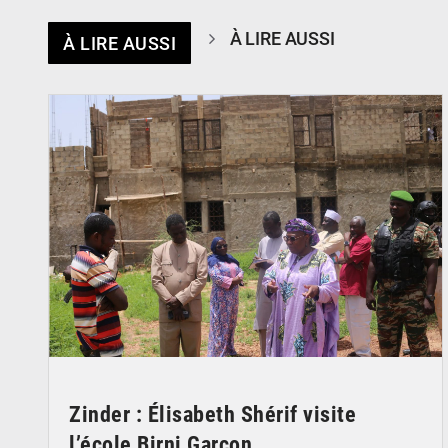
À LIRE AUSSI
À LIRE AUSSI
© Ministère de l’Education Nationale Officiel
Zinder : Élisabeth Shérif visite
l’école Birni Garçon