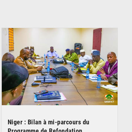
© Ministère Nigérien de l'Intérieur 1͏ ͏h͏ ·
Niger : Bilan à mi-parcours du
Programme de Refondation