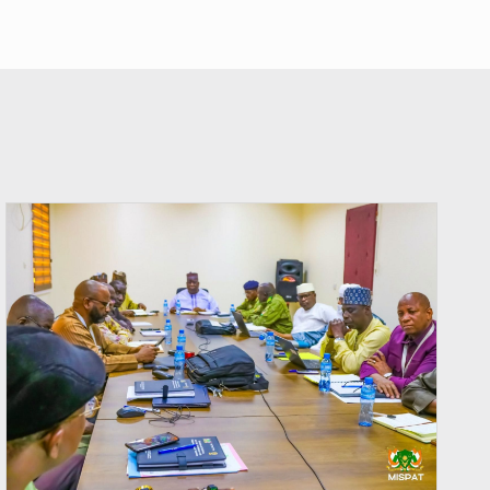
© Ministère Nigérien de l'Intérieur 1͏ ͏h͏ ·