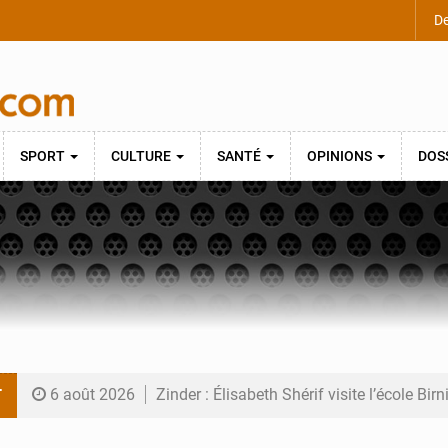
De
SPORT
CULTURE
SANTÉ
OPINIONS
DOS
T
6 août 2026
Zinder : Élisabeth Shérif visite l’école Bir
6 août 2026
Tahoua : Élisabeth Shérif inspecte le Coll