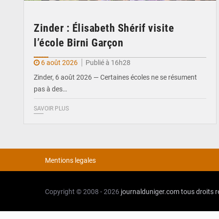
Zinder : Élisabeth Shérif visite
l’école Birni Garçon
6 août 2026
Publié à 16h28
Zinder, 6 août 2026 — Certaines écoles ne se résument
pas à des…
SAVOIR PLUS
Mentions legales
Copyright © 2008 - 2026
journalduniger.com
tous droits 