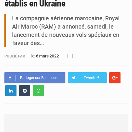
établis en Ukraine
Tibiri : le dialogue, nouveau terrain de jeu pour la paix
La compagnie aérienne marocaine, Royal
Air Maroc (RAM) a annoncé, samedi, le
lancement de nouveaux vols spéciaux en
faveur des…
le:
6 mars 2022
PUBLIÉ PAR
Partager sur Facebook
Tweetez!