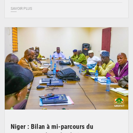
SAVOIR PLUS
© Ministère Nigérien de l'Intérieur 1͏ ͏h͏ ·
Niger : Bilan à mi-parcours du