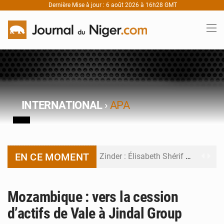
Dernière Mise à jour : 6 août 2026 à 16h28 GMT
INTERNATIONAL
›
APA
EN CE MOMENT
Zinder : Élisabeth Shérif visite l’école Birni Garçon
Tahoua : Élisabeth Shérif inspecte le Collège Scientifique
Mozambique : vers la cession
Niger : Bilan à mi-parcours du Programme de Refondation
d’actifs de Vale à Jindal Group
Chasse aux gabegies à Niamey : 74 milliards de FCFA recouvrés par la COLDEFF