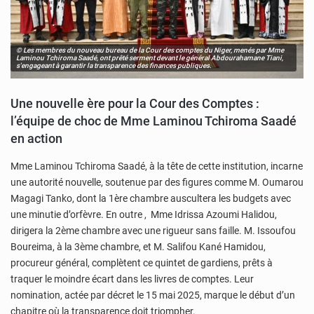
© Les membres du nouveau bureau de la Cour des comptes du Niger, menés par Mme
Laminou Tchiroma Saadé, ont prêté serment devant le général Abdourahamane Tiani,
s'engageant à garantir la transparence des finances publiques.
Une nouvelle ère pour la Cour des Comptes :
l’équipe de choc de Mme Laminou Tchiroma Saadé
en action
Mme Laminou Tchiroma Saadé, à la tête de cette institution, incarne
une autorité nouvelle, soutenue par des figures comme M. Oumarou
Magagi Tanko, dont la 1ère chambre auscultera les budgets avec
une minutie d’orfèvre. En outre , Mme Idrissa Azoumi Halidou,
dirigera la 2ème chambre avec une rigueur sans faille. M. Issoufou
Boureima, à la 3ème chambre, et M. Salifou Kané Hamidou,
procureur général, complètent ce quintet de gardiens, prêts à
traquer le moindre écart dans les livres de comptes. Leur
nomination, actée par décret le 15 mai 2025, marque le début d’un
chapitre où la transparence doit triompher.