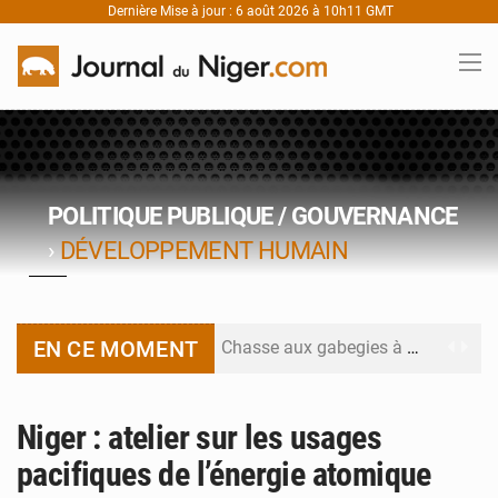
Dernière Mise à jour : 6 août 2026 à 10h11 GMT
POLITIQUE PUBLIQUE / GOUVERNANCE
›
DÉVELOPPEMENT HUMAIN
EN CE MOMENT
Chasse aux gabegies à Niamey : 74 milliards de FCFA recouvrés par la COLDEFF
Tibiri : le dialogue, nouveau terrain de jeu pour la paix
Niger : atelier sur les usages
Niger : le ministère du Pétrole mise sur la performance
pacifiques de l’énergie atomique
Niger : Abdoulaye Seydou en visite à la MCC de Malbaza