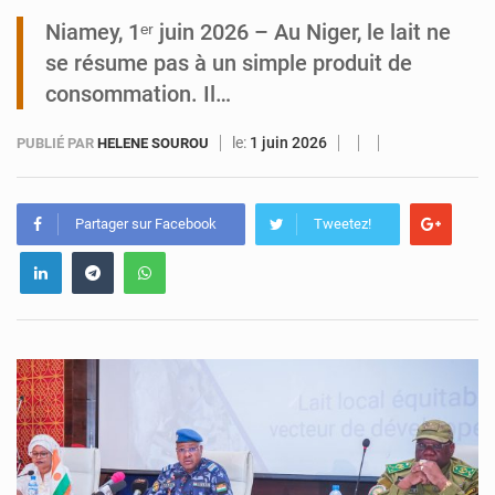
Niamey, 1ᵉʳ juin 2026 – Au Niger, le lait ne
Arlit : La police d’Akokan démantèle deux réseaux criminels
se résume pas à un simple produit de
consommation. Il…
le:
1 juin 2026
PUBLIÉ PAR
HELENE SOUROU
Partager sur Facebook
Tweetez!