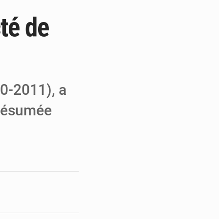
té de
e de Refondation
ecouvrés par la COLDEFF
 pour la paix
10-2011), a
présumée