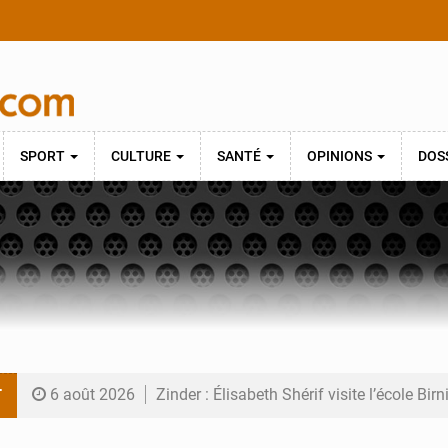
SPORT
CULTURE
SANTÉ
OPINIONS
DOS
T
6 août 2026
Zinder : Élisabeth Shérif visite l’école Bir
6 août 2026
Tahoua : Élisabeth Shérif inspecte le Coll