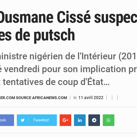
 Ousmane Cissé suspec
6 août 2026
Niger : Bilan à mi-parcours du Programm
6 août 2026
Chasse aux gabegies à Niamey : 74 milliards de FCFA r
ves de putsch
5 août 2026
Tibiri : le dialogue, nouveau terrain de jeu
inistre nigérien de l'Intérieur (20
é vendredi pour son implication 
 tentatives de coup d'État…
le:
11 avril 2022
ER.COM SOURCE AFRICANEWS.COM
book
Tweetez!