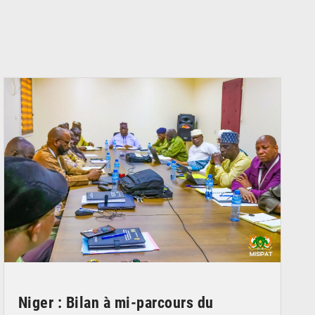
© Ministère Nigérien de l'Intérieur 1͏ ͏h͏ ·
Niger : Bilan à mi-parcours du