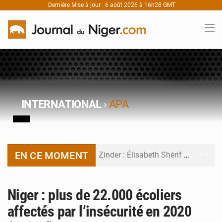
Dernière Mise à jour : 6 août 2026 à 16h28 GMT
INTERNATIONAL
›
APA
EN CE MOMENT
Zinder : Élisabeth Shérif visite l’école Birni Garçon
Tahoua : Élisabeth Shérif inspecte le Collège Scientifique
Niger : plus de 22.000 écoliers
Niger : Bilan à mi-parcours du Programme de Refondation
affectés par l’insécurité en 2020
Chasse aux gabegies à Niamey : 74 milliards de FCFA recouvrés par la COLDEFF