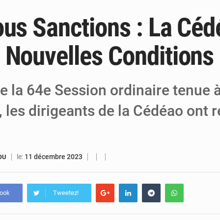
ous Sanctions : La Cé
6 août 2026
Niger : Bilan à mi-parcours du Programm
6 août 2026
Chasse aux gabegies à Niamey : 74 milliards de FCFA r
 Nouvelles Conditions
5 août 2026
Tibiri : le dialogue, nouveau terrain de jeu
de la 64e Session ordinaire tenue 
 les dirigeants de la Cédéao ont r
le:
11 décembre 2023
OU
book
Tweetez!