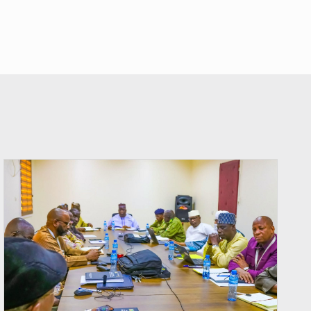
© Ministère Nigérien de l'Intérieur 1͏ ͏h͏ ·