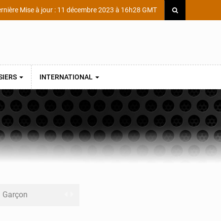
rnière Mise à jour : 11 décembre 2023 à 16h28 GMT
SIERS
INTERNATIONAL
ni Garçon
ège Scientifique