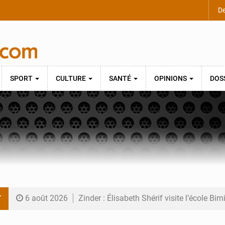
De
SPORT
CULTURE
SANTÉ
OPINIONS
DOS
T
6 août 2026
Zinder : Élisabeth Shérif visite l’école Bir
6 août 2026
Tahoua : Élisabeth Shérif inspecte le Coll