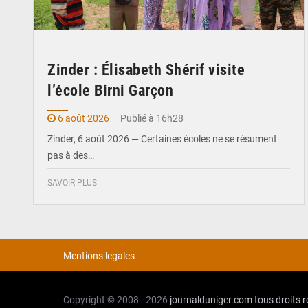
Zinder : Élisabeth Shérif visite
l’école Birni Garçon
6 août 2026
Publié à 16h28
Zinder, 6 août 2026 — Certaines écoles ne se résument
pas à des…
SAVOIR PLUS
Mentions legales
Copyright © 2008 - 2026
journalduniger.com
tous droits 