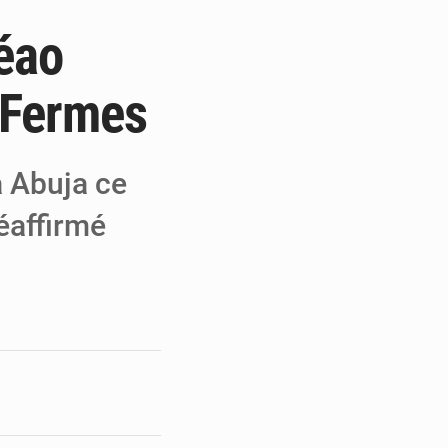
déao
e de Refondation
ecouvrés par la COLDEFF
 Fermes
 pour la paix
à Abuja ce
éaffirmé