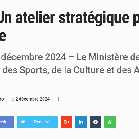
Un atelier stratégique 
5 août 2026
Niger : Abdoulaye Seydou en visite à la
4 août 2026
Niamey : Mohamed Toumba enchaîne les
e
4 août 2026
Arlit : La police d’Akokan démantèle deux
 décembre 2024 – Le Ministère de
des Sports, de la Culture et des A
le:
2 décembre 2024
OU
book
Tweetez!