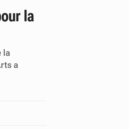
pour la
 MCC de Malbaza
 audiences
 réseaux criminels
 la
rts a