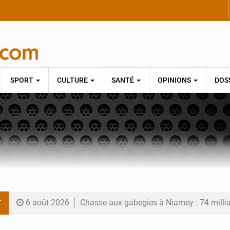
SPORT
CULTURE
SANTÉ
OPINIONS
DOS
T
6 août 2026
Chasse aux gabegies à Niamey : 74 milliards de FCFA r
5 août 2026
Tibiri : le dialogue, nouveau terrain de jeu