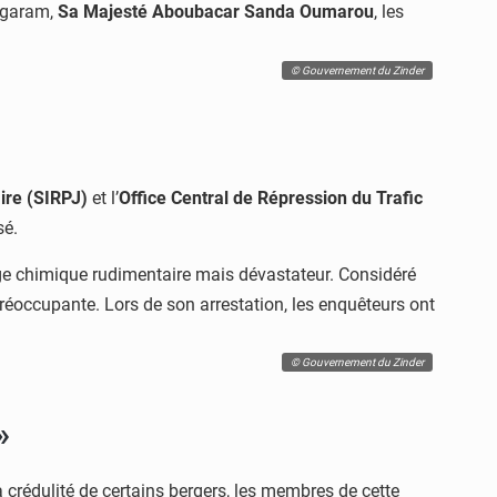
magaram,
Sa Majesté Aboubacar Sanda Oumarou
, les
© Gouvernement du Zinder
aire (SIRPJ)
et l’
Office Central de Répression du Trafic
sé.
nge chimique rudimentaire mais dévastateur. Considéré
réoccupante. Lors de son arrestation, les enquêteurs ont
© Gouvernement du Zinder
»
a crédulité de certains bergers, les membres de cette