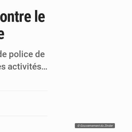
ontre le
a performance
 MCC de Malbaza
e
 audiences
de police de
es activités…
© Gouvernement du Zinder