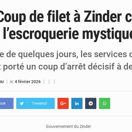
Coup de filet à Zinder c
5 août 2026
Niger : le ministère du Pétrole mise sur l
5 août 2026
Niger : Abdoulaye Seydou en visite à la
 l’escroquerie mystiqu
4 août 2026
Niamey : Mohamed Toumba enchaîne les
e de quelques jours, les services 
 porté un coup d’arrêt décisif à d
le:
4 février 2026
OU
book
Tweetez!