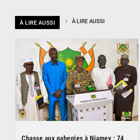
À LIRE AUSSI
À LIRE AUSSI
© CCPRN
Chasse aux gabegies à Niamey : 74