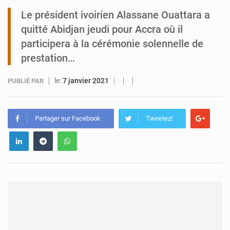
Le président ivoirien Alassane Ouattara a
Tibiri : le dialogue, nouveau terrain de jeu pour la paix
quitté Abidjan jeudi pour Accra où il
participera à la cérémonie solennelle de
prestation…
le:
7 janvier 2021
PUBLIÉ PAR
Partager sur Facebook
Tweetez!