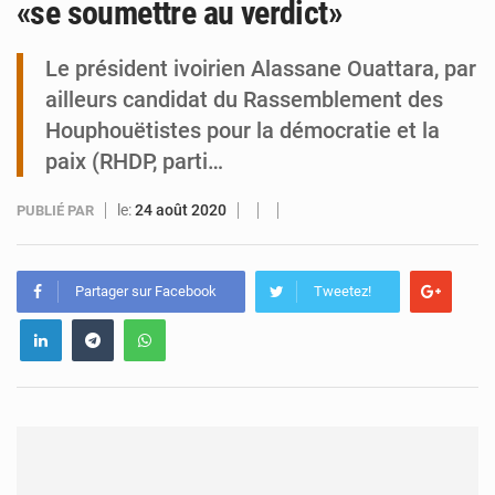
«se soumettre au verdict»
Zinder : Un enfant de 11 ans tué par électrocution à Kara Kara
Le président ivoirien Alassane Ouattara, par
ailleurs candidat du Rassemblement des
Houphouëtistes pour la démocratie et la
paix (RHDP, parti…
le:
24 août 2020
PUBLIÉ PAR
Partager sur Facebook
Tweetez!