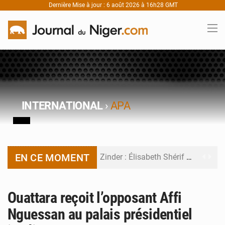
Dernière Mise à jour : 6 août 2026 à 16h28 GMT
INTERNATIONAL
›
APA
EN CE MOMENT
Zinder : Élisabeth Shérif visite l’école Birni Garçon
Tahoua : Élisabeth Shérif inspecte le Collège Scientifique
Ouattara reçoit l’opposant Affi
Niger : Bilan à mi-parcours du Programme de Refondation
Nguessan au palais présidentiel
Chasse aux gabegies à Niamey : 74 milliards de FCFA recouvrés par la COLDEFF