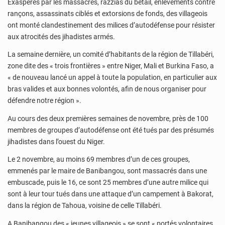
Exaspérés par les massacres, razzias du bétail, enlèvements contre
rançons, assassinats ciblés et extorsions de fonds, des villageois
ont monté clandestinement des milices d’autodéfense pour résister
aux atrocités des jihadistes armés.
La semaine dernière, un comité d’habitants de la région de Tillabéri,
zone dite des « trois frontières » entre Niger, Mali et Burkina Faso, a
« de nouveau lancé un appel à toute la population, en particulier aux
bras valides et aux bonnes volontés, afin de nous organiser pour
défendre notre région ».
Au cours des deux premières semaines de novembre, près de 100
membres de groupes d’autodéfense ont été tués par des présumés
jihadistes dans l’ouest du Niger.
Le 2 novembre, au moins 69 membres d’un de ces groupes,
emmenés par le maire de Banibangou, sont massacrés dans une
embuscade, puis le 16, ce sont 25 membres d’une autre milice qui
sont à leur tour tués dans une attaque d’un campement à Bakorat,
dans la région de Tahoua, voisine de celle Tillabéri.
A Banibangou des « jeunes villageois » se sont « portés volontaires