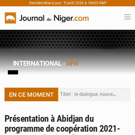
Dernière Mise à jour : 5 août 2026 à 18h03 GMT
INTERNATIONAL
›
APA
EN CE MOMENT
Tibiri : le dialogue, nouveau terrain de jeu pour la paix
Niger : le ministère du Pétrole mise sur la performance
Présentation à Abidjan du
Niger : Abdoulaye Seydou en visite à la MCC de Malbaza
programme de coopération 2021-
Niamey : Mohamed Toumba enchaîne les audiences