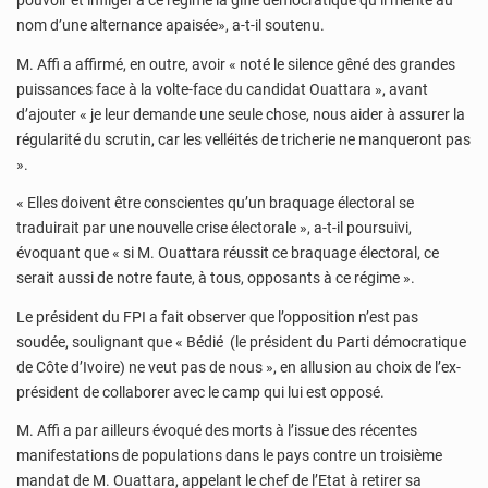
pouvoir et infliger à ce régime la gifle démocratique qu’il mérite au
nom d’une alternance apaisée», a-t-il soutenu.
M. Affi a affirmé, en outre, avoir « noté le silence gêné des grandes
puissances face à la volte-face du candidat Ouattara », avant
d’ajouter « je leur demande une seule chose, nous aider à assurer la
régularité du scrutin, car les velléités de tricherie ne manqueront pas
».
« Elles doivent être conscientes qu’un braquage électoral se
traduirait par une nouvelle crise électorale », a-t-il poursuivi,
évoquant que « si M. Ouattara réussit ce braquage électoral, ce
serait aussi de notre faute, à tous, opposants à ce régime ».
Le président du FPI a fait observer que l’opposition n’est pas
soudée, soulignant que « Bédié (le président du Parti démocratique
de Côte d’Ivoire) ne veut pas de nous », en allusion au choix de l’ex-
président de collaborer avec le camp qui lui est opposé.
M. Affi a par ailleurs évoqué des morts à l’issue des récentes
manifestations de populations dans le pays contre un troisième
mandat de M. Ouattara, appelant le chef de l’Etat à retirer sa