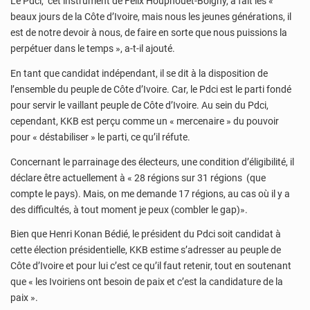
Le Pdci, cet instrument de Félix Houphouët-Boigny, a fait les «
beaux jours de la Côte d’Ivoire, mais nous les jeunes générations, il
est de notre devoir à nous, de faire en sorte que nous puissions la
perpétuer dans le temps », a-t-il ajouté.
En tant que candidat indépendant, il se dit à la disposition de
l’ensemble du peuple de Côte d’Ivoire. Car, le Pdci est le parti fondé
pour servir le vaillant peuple de Côte d’Ivoire. Au sein du Pdci,
cependant, KKB est perçu comme un « mercenaire » du pouvoir
pour « déstabiliser » le parti, ce qu’il réfute.
Concernant le parrainage des électeurs, une condition d’éligibilité, il
déclare être actuellement à « 28 régions sur 31 régions (que
compte le pays). Mais, on me demande 17 régions, au cas où il y a
des difficultés, à tout moment je peux (combler le gap)».
Bien que Henri Konan Bédié, le président du Pdci soit candidat à
cette élection présidentielle, KKB estime s’adresser au peuple de
Côte d’Ivoire et pour lui c’est ce qu’il faut retenir, tout en soutenant
que « les Ivoiriens ont besoin de paix et c’est la candidature de la
paix ».