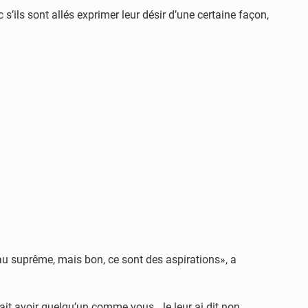
s’ils sont allés exprimer leur désir d’une certaine façon,
eau suprême, mais bon, ce sont des aspirations», a
rait avoir quelqu’un comme vous. Je leur ai dit non,