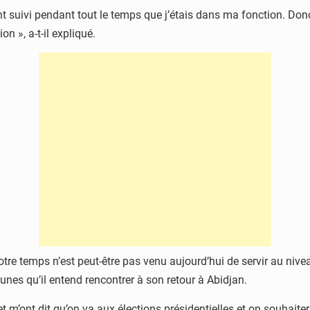
nt suivi pendant tout le temps que j’étais dans ma fonction. Donc 
on », a-t-il expliqué.
otre temps n’est peut-être pas venu aujourd’hui de servir au niv
nes qu’il entend rencontrer à son retour à Abidjan.
et m’ont dit qu’on va aux élections présidentielles et on souhaite