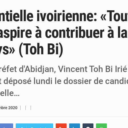
tielle ivoirienne: «Tou
6 août 2026
Niger : Bilan à mi-parcours du Programm
6 août 2026
Chasse aux gabegies à Niamey : 74 milliards de FCFA r
pire à contribuer à la
5 août 2026
Tibiri : le dialogue, nouveau terrain de jeu
s» (Toh Bi)
réfet d'Abidjan, Vincent Toh Bi Iri
 déposé lundi le dossier de candi
ielle…
mbre 2020