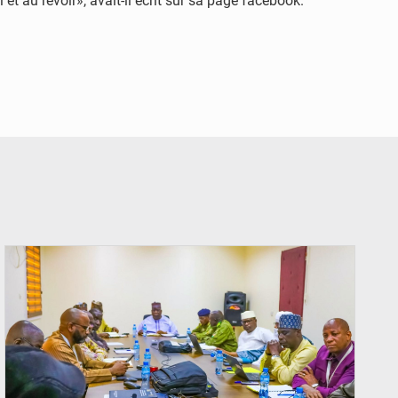
 au revoir», avait-il écrit sur sa page facebook.
© Ministère Nigérien de l'Intérieur 1͏ ͏h͏ ·