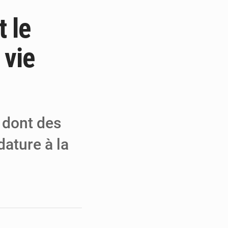
t le
e de Refondation
ecouvrés par la COLDEFF
 vie
 pour la paix
é dont des
dature à la