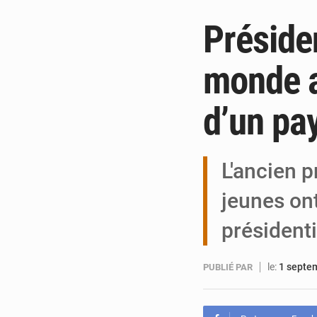
Présiden
monde as
d’un pay
L'ancien p
jeunes ont
président
le:
1 septe
PUBLIÉ PAR