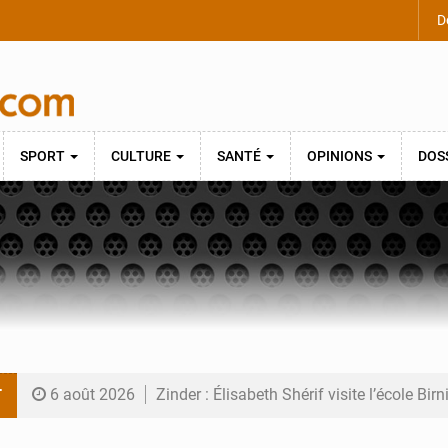
De
SPORT
CULTURE
SANTÉ
OPINIONS
DOS
T
6 août 2026
Zinder : Élisabeth Shérif visite l’école Bir
6 août 2026
Tahoua : Élisabeth Shérif inspecte le Coll