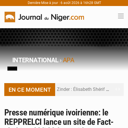
Dernière Mise à jour : 6 août 2026 à 16h28 GMT
INTERNATIONAL
›
APA
EN CE MOMENT
Zinder : Élisabeth Shérif visite l’école Birni Garçon
Tahoua : Élisabeth Shérif inspecte le Collège Scientifique
Presse numérique ivoirienne: le
Niger : Bilan à mi-parcours du Programme de Refondation
REPPRELCI lance un site de Fact-
Chasse aux gabegies à Niamey : 74 milliards de FCFA recouvrés par la COLDEFF