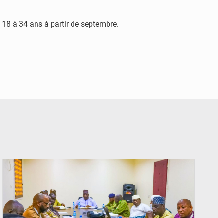
 18 à 34 ans à partir de septembre.
© Ministère Nigérien de l'Intérieur 1͏ ͏h͏ ·