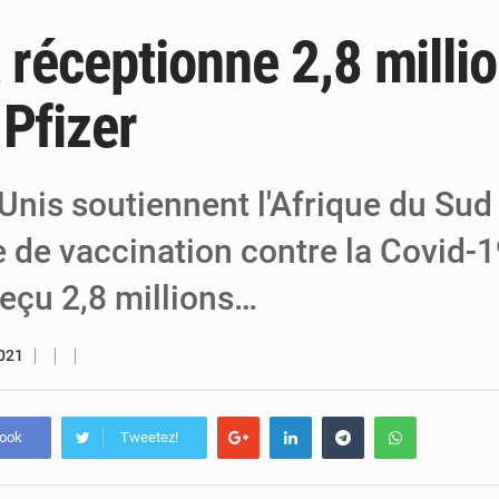
 réceptionne 2,8 milli
6 août 2026
Niger : Bilan à mi-parcours du Programm
6 août 2026
Chasse aux gabegies à Niamey : 74 milliards de FCFA r
 Pfizer
5 août 2026
Tibiri : le dialogue, nouveau terrain de jeu
Unis soutiennent l'Afrique du Sud
de vaccination contre la Covid-19
reçu 2,8 millions…
2021
book
Tweetez!