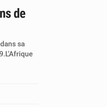
ons de
e de Refondation
ecouvrés par la COLDEFF
 pour la paix
 dans sa
.L'Afrique