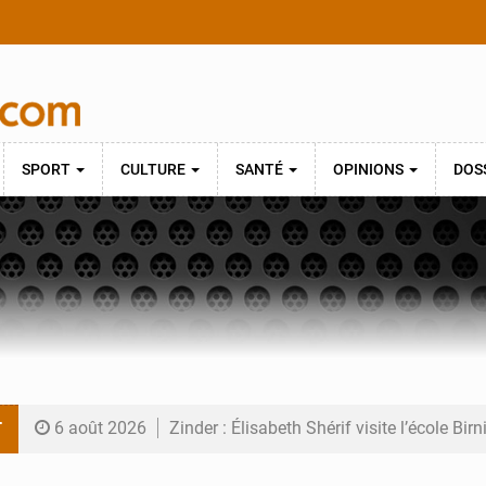
SPORT
CULTURE
SANTÉ
OPINIONS
DOS
T
6 août 2026
Zinder : Élisabeth Shérif visite l’école Bir
6 août 2026
Tahoua : Élisabeth Shérif inspecte le Coll