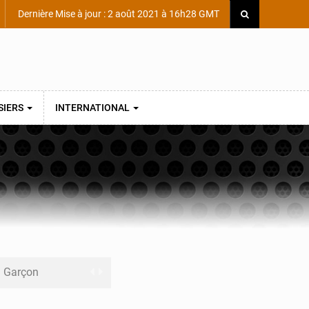
Dernière Mise à jour : 2 août 2021 à 16h28 GMT
SIERS
INTERNATIONAL
ni Garçon
ège Scientifique