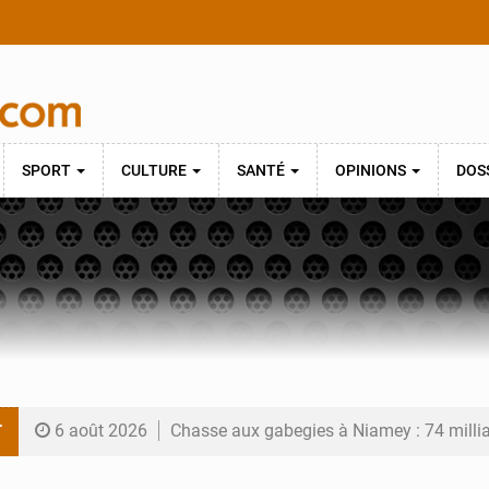
SPORT
CULTURE
SANTÉ
OPINIONS
DOS
T
6 août 2026
Chasse aux gabegies à Niamey : 74 milliards de FCFA r
5 août 2026
Tibiri : le dialogue, nouveau terrain de jeu