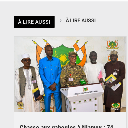
À LIRE AUSSI
À LIRE AUSSI
© CCPRN
Chasse aux gabegies à Niamey : 74