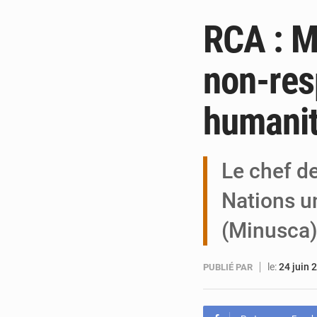
RCA : M
non-resp
humanit
Le chef d
Nations un
(Minusca)
le:
24 juin 
PUBLIÉ PAR