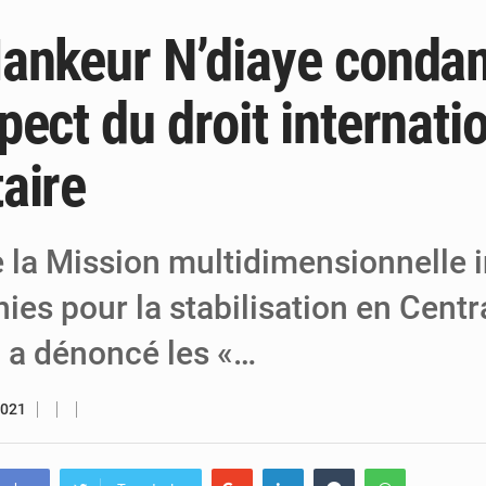
ankeur N’diaye conda
5 août 2026
Niger : le ministère du Pétrole mise sur l
5 août 2026
Niger : Abdoulaye Seydou en visite à la
ect du droit internati
4 août 2026
Niamey : Mohamed Toumba enchaîne les
aire
e la Mission multidimensionnelle 
ies pour la stabilisation en Centr
 a dénoncé les «…
2021