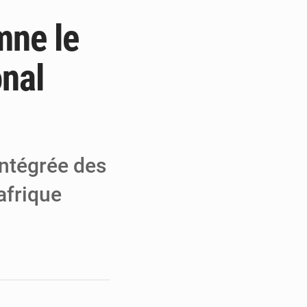
mne le
a performance
 MCC de Malbaza
onal
 audiences
intégrée des
afrique