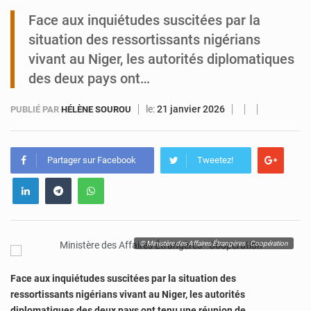
Face aux inquiétudes suscitées par la
Tibiri : le dialogue, nouveau terrain de jeu pour la paix
situation des ressortissants nigérians
vivant au Niger, les autorités diplomatiques
des deux pays ont…
le:
21 janvier 2026
PUBLIÉ PAR
HÉLÈNE SOUROU
Partager sur Facebook
Tweetez!
© Ministère des Affaires Étrangères - Coopération
Face aux inquiétudes suscitées par la situation des
ressortissants nigérians vivant au Niger, les autorités
diplomatiques des deux pays ont tenu une réunion de