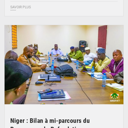
SAVOIR PLUS
© Ministère Nigérien de l'Intérieur 1͏ ͏h͏ ·
Niger : Bilan à mi-parcours du