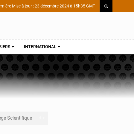
rnière Mise à jour : 23 décembre 2024 à 15h35 GMT
SIERS
INTERNATIONAL
ège Scientifique
e de Refondation