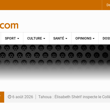
De
SPORT
CULTURE
SANTÉ
OPINIONS
DOS
T
6 août 2026
Tahoua : Élisabeth Shérif inspecte le Coll
6 août 2026
Niger : Bilan à mi-parcours du Programm