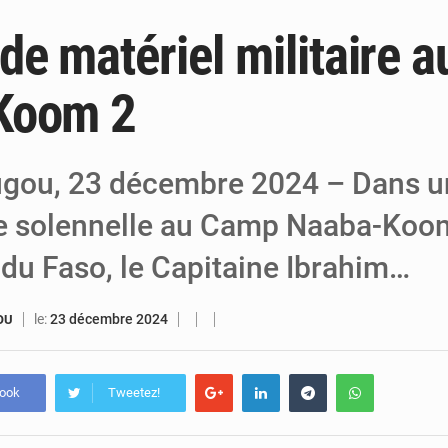
de matériel militaire 
6 août 2026
Chasse aux gabegies à Niamey : 74 milliards de FCFA r
5 août 2026
Tibiri : le dialogue, nouveau terrain de jeu
Koom 2
5 août 2026
Niger : le ministère du Pétrole mise sur l
gou, 23 décembre 2024 – Dans u
 solennelle au Camp Naaba-Koom
 du Faso, le Capitaine Ibrahim…
le:
23 décembre 2024
OU
book
Tweetez!