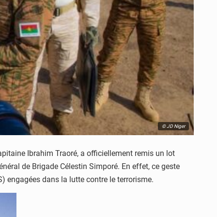
© JD Niger
taine Ibrahim Traoré, a officiellement remis un lot
énéral de Brigade Célestin Simporé. En effet, ce geste
 engagées dans la lutte contre le terrorisme.