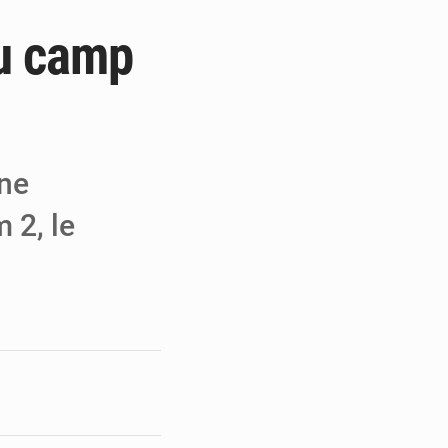
au camp
ecouvrés par la COLDEFF
 pour la paix
a performance
ne
 2, le