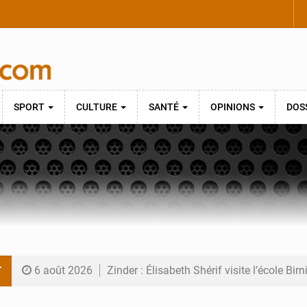
SPORT
CULTURE
SANTÉ
OPINIONS
DOS
T
6 août 2026
Zinder : Élisabeth Shérif visite l’école Bir
6 août 2026
Tahoua : Élisabeth Shérif inspecte le Coll