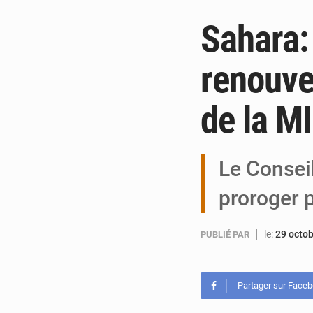
Sahara:
renouve
de la 
Le Conseil
proroger 
le:
29 octo
PUBLIÉ PAR
Partager sur Face