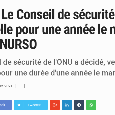
 Le Conseil de sécurité
6 août 2026
Niger : Bilan à mi-parcours du Programm
6 août 2026
Chasse aux gabegies à Niamey : 74 milliards de FCFA r
lle pour une année le
5 août 2026
Tibiri : le dialogue, nouveau terrain de jeu
MINURSO
 de sécurité de l'ONU a décidé, v
pour une durée d'une année le ma
bre 2021
book
Tweetez!