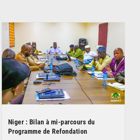
© Ministère Nigérien de l'Intérieur 1͏ ͏h͏ ·
Niger : Bilan à mi-parcours du
Programme de Refondation