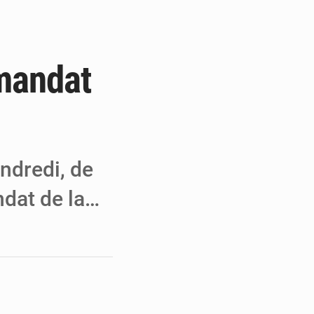
e de Refondation
ecouvrés par la COLDEFF
 mandat
 pour la paix
endredi, de
ndat de la…