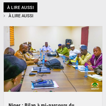
À LIRE AUSSI
À LIRE AUSSI
© Ministère Nigérien de l'Intérieur 1͏ ͏h͏ ·
Niger : Bilan à mi-parcours du