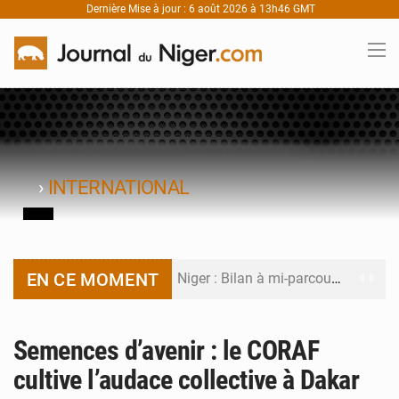
Dernière Mise à jour : 6 août 2026 à 13h46 GMT
›
INTERNATIONAL
EN CE MOMENT
Niger : Bilan à mi-parcours du Programme de Refondation
Chasse aux gabegies à Niamey : 74 milliards de FCFA recouvrés par la COLDEFF
Semences d’avenir : le CORAF
Tibiri : le dialogue, nouveau terrain de jeu pour la paix
cultive l’audace collective à Dakar
Niger : le ministère du Pétrole mise sur la performance