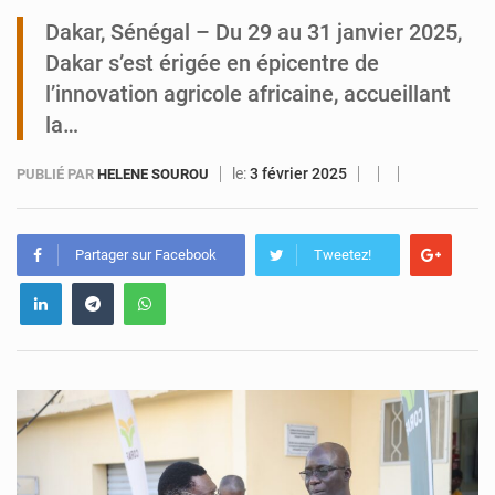
Dakar, Sénégal – Du 29 au 31 janvier 2025,
Niger : Abdoulaye Seydou en visite à la MCC de Malbaza
Dakar s’est érigée en épicentre de
l’innovation agricole africaine, accueillant
la…
le:
3 février 2025
PUBLIÉ PAR
HELENE SOUROU
Partager sur Facebook
Tweetez!