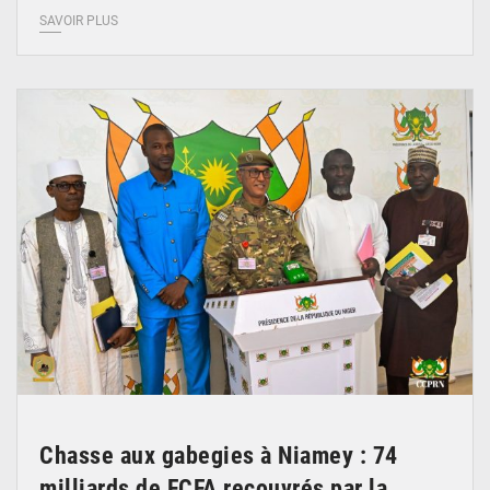
SAVOIR PLUS
© CCPRN
Chasse aux gabegies à Niamey : 74
milliards de FCFA recouvrés par la