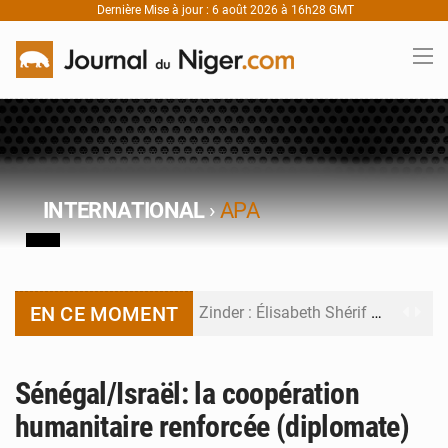
Dernière Mise à jour : 6 août 2026 à 16h28 GMT
INTERNATIONAL
›
APA
EN CE MOMENT
Zinder : Élisabeth Shérif visite l’école Birni Garçon
Tahoua : Élisabeth Shérif inspecte le Collège Scientifique
Sénégal/Israël: la coopération
Niger : Bilan à mi-parcours du Programme de Refondation
humanitaire renforcée (diplomate)
Chasse aux gabegies à Niamey : 74 milliards de FCFA recouvrés par la COLDEFF