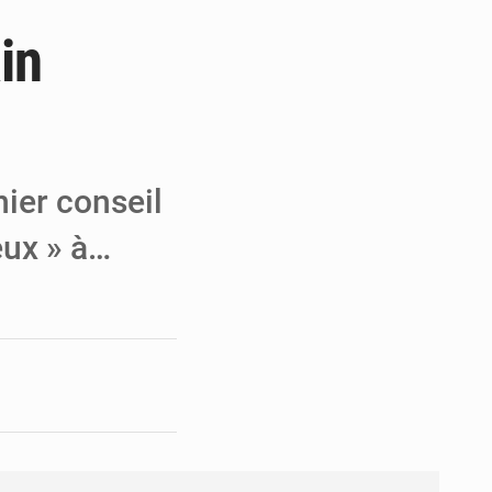
in
e de Refondation
ecouvrés par la COLDEFF
 pour la paix
nier conseil
eux » à…