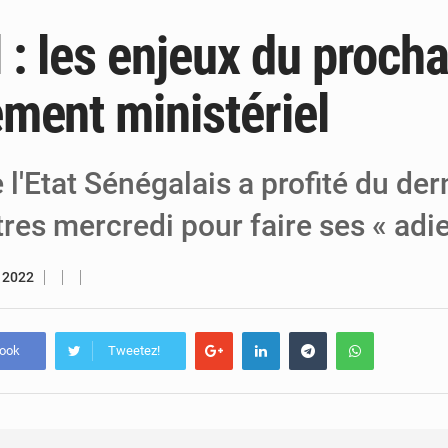
 : les enjeux du procha
6 août 2026
Niger : Bilan à mi-parcours du Programm
6 août 2026
Chasse aux gabegies à Niamey : 74 milliards de FCFA r
ment ministériel
5 août 2026
Tibiri : le dialogue, nouveau terrain de jeu
 l'Etat Sénégalais a profité du der
res mercredi pour faire ses « adi
r 2022
book
Tweetez!