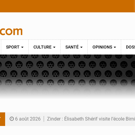
SPORT
CULTURE
SANTÉ
OPINIONS
DOS
T
6 août 2026
Zinder : Élisabeth Shérif visite l’école Bir
6 août 2026
Tahoua : Élisabeth Shérif inspecte le Coll