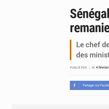
Sénégal
remanie
Le chef de
des minist
le:
4 févrie
PUBLIÉ PAR
Partager sur Face