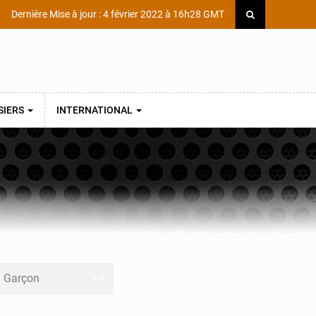
Dernière Mise à jour : 4 février 2022 à 16h28 GMT
SIERS
INTERNATIONAL
ni Garçon
ège Scientifique