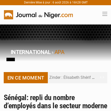
Dernière Mise à jour : 6 août 2026 à 16h28 GMT
INTERNATIONAL
›
APA
EN CE MOMENT
Zinder : Élisabeth Shérif visite l’école Birni Garçon
Tahoua : Élisabeth Shérif inspecte le Collège Scientifique
Sénégal: repli du nombre
Niger : Bilan à mi-parcours du Programme de Refondation
d’employés dans le secteur moderne
Chasse aux gabegies à Niamey : 74 milliards de FCFA recouvrés par la COLDEFF