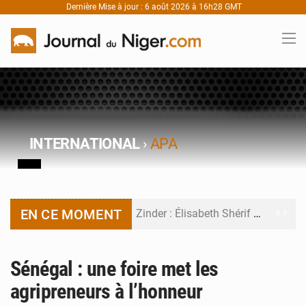
Dernière Mise à jour : 6 août 2026 à 16h28 GMT
INTERNATIONAL
›
APA
EN CE MOMENT
Zinder : Élisabeth Shérif visite l’école Birni Garçon
Tahoua : Élisabeth Shérif inspecte le Collège Scientifique
Sénégal : une foire met les
Niger : Bilan à mi-parcours du Programme de Refondation
agripreneurs à l’honneur
Chasse aux gabegies à Niamey : 74 milliards de FCFA recouvrés par la COLDEFF