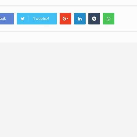
book
Tweetez!