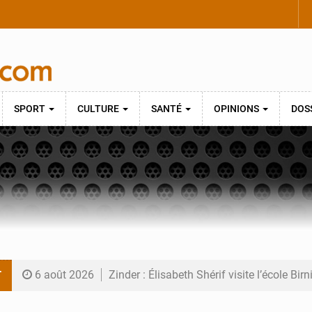
SPORT
CULTURE
SANTÉ
OPINIONS
DOS
T
6 août 2026
Zinder : Élisabeth Shérif visite l’école Bir
6 août 2026
Tahoua : Élisabeth Shérif inspecte le Coll