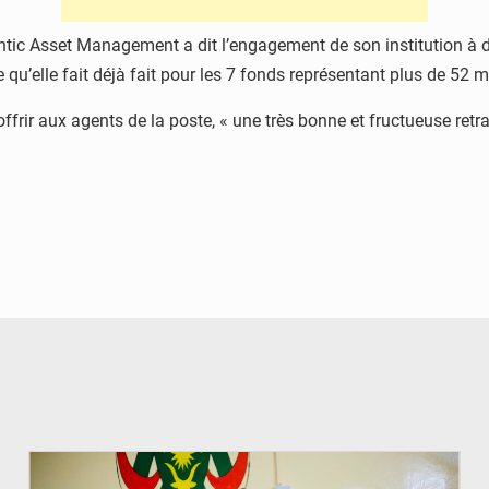
lantic Asset Management a dit l’engagement de son institution à 
u’elle fait déjà fait pour les 7 fonds représentant plus de 52 mi
 offrir aux agents de la poste, « une très bonne et fructueuse re
© Ministère de l’Education Nationale Officiel