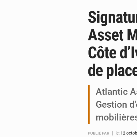
Signatur
Asset M
Côte d’I
de plac
Atlantic 
Gestion d
mobilière
le:
12 octo
PUBLIÉ PAR