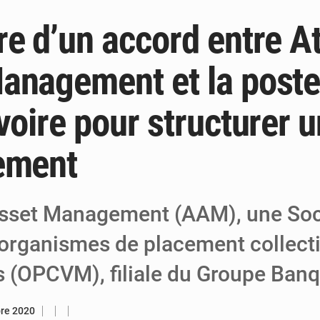
e d’un accord entre At
6 août 2026
Niger : Bilan à mi-parcours du Programm
6 août 2026
Chasse aux gabegies à Niamey : 74 milliards de FCFA r
anagement et la poste
5 août 2026
Tibiri : le dialogue, nouveau terrain de jeu
voire pour structurer 
ement
Asset Management (AAM), une Soc
'organismes de placement collecti
s (OPCVM), filiale du Groupe Ban
bre 2020