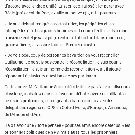
d’accord avec le Rhdp unifié. Et sacrilège, j’ai osé aller parer avec
Bédié (président du Pdci, ex-allié au pouvoir) », a-t-il poursuivi.
« Je suis débout malgré les vicissitudes, les péripéties et les
intempéries (…). Les grands hommes ont connu l’exil, je suis à mon
troisième exil et je sais que je rentrerai tôt ou tard dans mon pays,
grâce à Dieu », a rassuré l’ancien Premier ministre.
« Je vois beaucoup de personnes bavarder, on veut réconcilier
Guillaume. Je ne suis pas contre la réconciliation, je suis pour la
réconciliation, je suis un homme de réconciliation », a-t-il ajouté,
répondant à plusieurs questions de ses partisans.
Cette année, M. Guillaume Soro a décidé de ne pas faire un discours
classique, mais de « causer, d’avoir un débat » avec ses militants, et
ce « sans protocole », échangeant à bâton rompu avec des
délégations régionales GPS en Côte d’Ivoire, d’Europe, d’Amérique,
de l’Afrique et d’Asie.
Il a dit avoir une « forte pensée » pour ses amis encore détenus, « les
prisonniers politiques de GPS, mais aussi tous les prisonniers