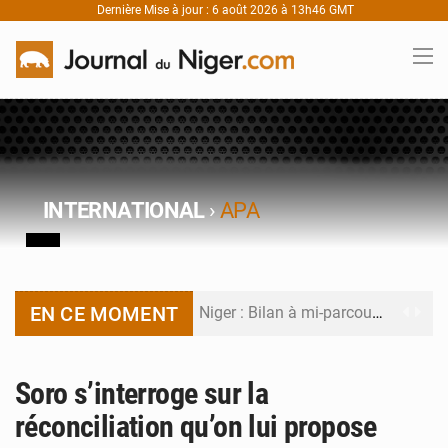
Dernière Mise à jour : 6 août 2026 à 13h46 GMT
INTERNATIONAL
›
APA
EN CE MOMENT
Niger : Bilan à mi-parcours du Programme de Refondation
Chasse aux gabegies à Niamey : 74 milliards de FCFA recouvrés par la COLDEFF
Soro s’interroge sur la
Tibiri : le dialogue, nouveau terrain de jeu pour la paix
réconciliation qu’on lui propose
Niger : le ministère du Pétrole mise sur la performance