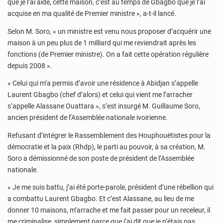
que je l’ai aidé, cette maison, c’est au temps de Gbagbo que je l’ai
acquise en ma qualité de Premier ministre », a-t-il lancé.
Selon M. Soro, « un ministre est venu nous proposer d’acquérir une
maison à un peu plus de 1 milliard qui me reviendrait après les
fonctions (de Premier ministre). On a fait cette opération régulière
depuis 2008 ».
« Celui qui m’a permis d’avoir une résidence à Abidjan s’appelle
Laurent Gbagbo (chef d’alors) et celui qui vient me l’arracher
s’appelle Alassane Ouattara », s’est insurgé M. Guillaume Soro,
ancien président de l’Assemblée nationale ivoirienne.
Refusant d’intégrer le Rassemblement des Houphouëtistes pour la
démocratie et la paix (Rhdp), le parti au pouvoir, à sa création, M.
Soro a démissionné de son poste de président de l’Assemblée
nationale.
« Je me suis battu, j’ai été porte-parole, président d’une rébellion qui
a combattu Laurent Gbagbo. Et c’est Alassane, au lieu de me
donner 10 maisons, m’arrache et me fait passer pour un receleur, il
me criminalise, simplement parce que j’ai dit que je n’étais pas