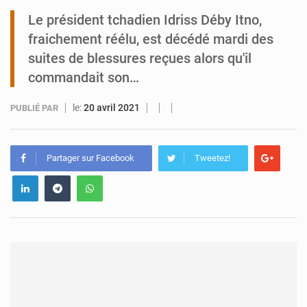
Le président tchadien Idriss Déby Itno,
Tibiri : le dialogue, nouveau terrain de jeu pour la paix
fraichement réélu, est décédé mardi des
suites de blessures reçues alors qu'il
commandait son…
le:
20 avril 2021
PUBLIÉ PAR
Partager sur Facebook
Tweetez!