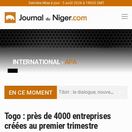
Dernière Mise à jour : 5 août 2026 à 18h03 GMT
INTERNATIONAL
›
APA
EN CE MOMENT
Tibiri : le dialogue, nouveau terrain de jeu pour la paix
Niger : le ministère du Pétrole mise sur la performance
Togo : près de 4000 entreprises
Niger : Abdoulaye Seydou en visite à la MCC de Malbaza
créées au premier trimestre
Niamey : Mohamed Toumba enchaîne les audiences