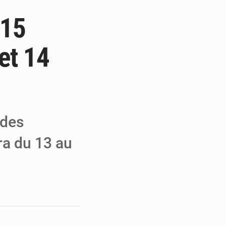
 15
e de Refondation
ecouvrés par la COLDEFF
et 14
 pour la paix
 des
ra du 13 au