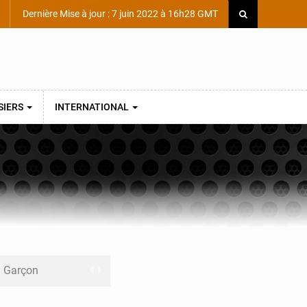
Dernière Mise à jour : 7 juin 2022 à 16h28 GMT
SIERS
INTERNATIONAL
ni Garçon
ège Scientifique