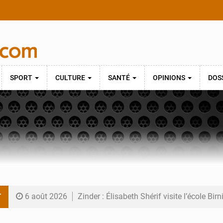
SPORT
CULTURE
SANTÉ
OPINIONS
DOS
T
6 août 2026
Zinder : Élisabeth Shérif visite l’école Bir
6 août 2026
Tahoua : Élisabeth Shérif inspecte le Coll