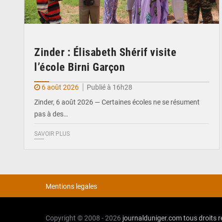
Zinder : Élisabeth Shérif visite
l’école Birni Garçon
6 août 2026
Publié à 16h28
Zinder, 6 août 2026 — Certaines écoles ne se résument
pas à des…
SAVOIR PLUS
Mentions legales
Copyright © 2008 - 2026
journalduniger.com
tous droits 