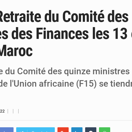
Retraite du Comité des
6 août 2026
Niger : Bilan à mi-parcours du Programm
6 août 2026
Chasse aux gabegies à Niamey : 74 milliards de FCFA r
es des Finances les 13 
5 août 2026
Tibiri : le dialogue, nouveau terrain de jeu
 Maroc
te du Comité des quinze ministres
e l'Union africaine (F15) se tiend
022