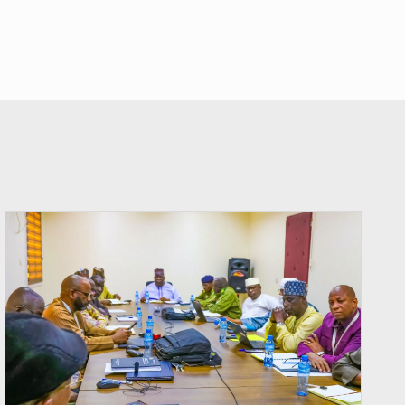
© Ministère Nigérien de l'Intérieur 1͏ ͏h͏ ·