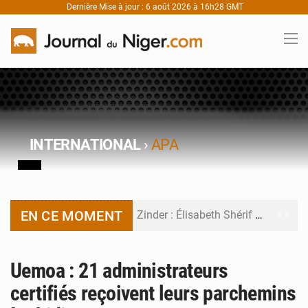
Dernière Mise à jour : 6 août 2026 à 16h28 GMT
INTERNATIONAL
›
APA
EN CE MOMENT
Zinder : Élisabeth Shérif visite l’école Birni Garçon
Tahoua : Élisabeth Shérif inspecte le Collège Scientifique
Uemoa : 21 administrateurs
Niger : Bilan à mi-parcours du Programme de Refondation
certifiés reçoivent leurs parchemins
Chasse aux gabegies à Niamey : 74 milliards de FCFA recouvrés par la COLDEFF