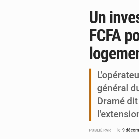
Un inve
FCFA po
logemen
L'opérate
général d
Dramé dit
l'extensi
le:
9 décem
PUBLIÉ PAR