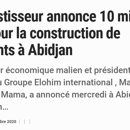
stisseur annonce 10 mi
5 août 2026
Niger : Abdoulaye Seydou en visite à la
4 août 2026
Niamey : Mohamed Toumba enchaîne les
ur la construction de
4 août 2026
Arlit : La police d’Akokan démantèle deux
ts à Abidjan
ur économique malien et président
u Groupe Elohim international , 
 Mama, a annoncé mercredi à Abi
on…
bre 2020