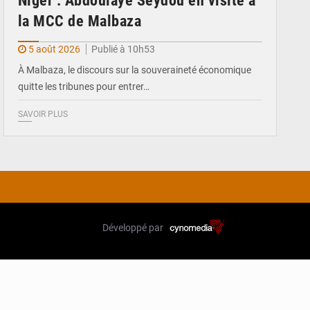
Niger : Abdoulaye Seydou en visite à
la MCC de Malbaza
5 août 2026
Publié à 10h53
À Malbaza, le discours sur la souveraineté économique
quitte les tribunes pour entrer…
SAVOIR PLUS
Développé par