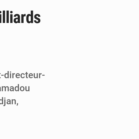
lliards
 MCC de Malbaza
 audiences
 réseaux criminels
-directeur-
Mamadou
djan,