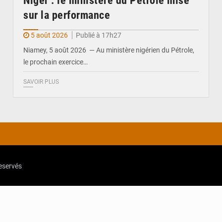
Niger : le ministère du Pétrole mise
sur la performance
5 août 2026
Publié à 17h27
Niamey, 5 août 2026 — Au ministère nigérien du Pétrole,
le prochain exercice…
SAVOIR PLUS
reservés