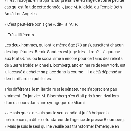
« Il est incroyable, frappant, surprenant et étrange de voir le peu de
cas qui est fait de cette donnée », juge M. Kligfeld, du Temple Beth
Am à Los Angeles.
« C’est peut-être bon signe », dit-il à l’AFP.
– Très différents –
Les deux hommes, qui ont le même âge (78 ans), suscitent chacun
des inquiétudes. Bernie Sanders est jugé très – trop? – à gauche
aux Etats-Unis, où le socialisme a encore pour certains des relents
de Guerre froide; Michael Bloomberg, ancien maire de New York, est
lui accusé d’acheter sa place dans la course – il a déjà dépensé un
demi-milliard en publicités.
Très différents, le milliardaire et le sénateur ne s’apprécient pas
vraiment. En janvier, M. Bloomberg s’en était pris à son rival lors
d’un discours dans une synagogue de Miami.
« Je sais que je ne suis pas le seul candidat juif à briguer la
présidence », a dit le cofondateur de l’agence de presse Bloomberg.
« Mais je suis le seul qui ne veuille pas transformer l’Amérique en