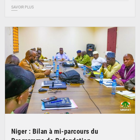
SAVOIR PLUS
© Ministère Nigérien de l'Intérieur 1͏ ͏h͏ ·
Niger : Bilan à mi-parcours du