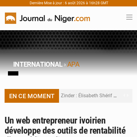
Dernière Mise à jour : 6 août 2026 à 16h28 GMT
INTERNATIONAL
›
APA
EN CE MOMENT
Zinder : Élisabeth Shérif visite l’école Birni Garçon
Tahoua : Élisabeth Shérif inspecte le Collège Scientifique
Un web entrepreneur ivoirien
Niger : Bilan à mi-parcours du Programme de Refondation
développe des outils de rentabilité
Chasse aux gabegies à Niamey : 74 milliards de FCFA recouvrés par la COLDEFF