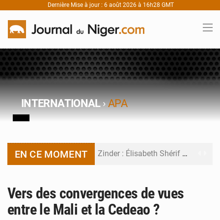
Dernière Mise à jour : 6 août 2026 à 16h28 GMT
INTERNATIONAL
›
APA
EN CE MOMENT
Zinder : Élisabeth Shérif visite l’école Birni Garçon
Tahoua : Élisabeth Shérif inspecte le Collège Scientifique
Vers des convergences de vues
Niger : Bilan à mi-parcours du Programme de Refondation
entre le Mali et la Cedeao ?
Chasse aux gabegies à Niamey : 74 milliards de FCFA recouvrés par la COLDEFF