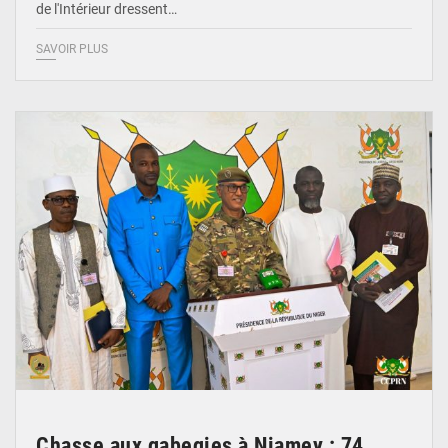
de l'Intérieur dressent…
SAVOIR PLUS
© CCPRN
Chasse aux gabegies à Niamey : 74