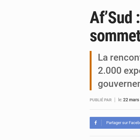
Af’Sud 
sommet 
La rencon
2.000 exp
gouverne
le:
22 mars
PUBLIÉ PAR
Partager sur Face