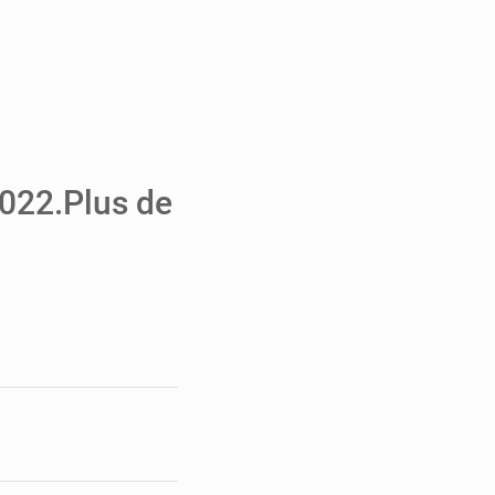
e de Refondation
ecouvrés par la COLDEFF
 pour la paix
2022.Plus de