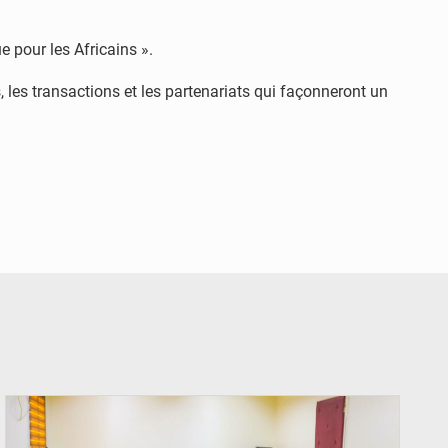
e pour les Africains ».
 les transactions et les partenariats qui façonneront un
© Ministère Nigérien de l'Intérieur 1͏ ͏h͏ ·