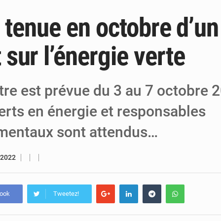
: tenue en octobre d’un
6 août 2026
Niger : Bilan à mi-parcours du Programm
6 août 2026
Chasse aux gabegies à Niamey : 74 milliards de FCFA r
sur l’énergie verte
5 août 2026
Tibiri : le dialogue, nouveau terrain de jeu
tre est prévue du 3 au 7 octobre 
erts en énergie et responsables
mentaux sont attendus…
 2022
book
Tweetez!