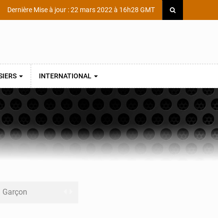
Dernière Mise à jour : 22 mars 2022 à 16h28 GMT
SIERS
INTERNATIONAL
ni Garçon
ège Scientifique