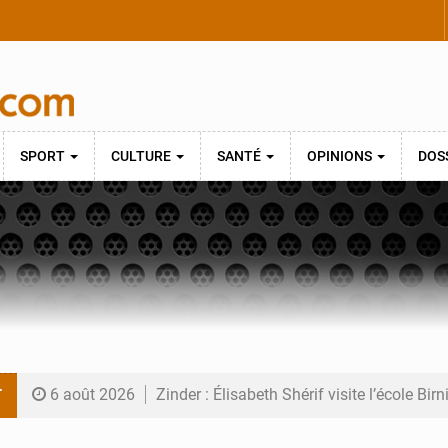
SPORT
CULTURE
SANTÉ
OPINIONS
DOS
T
6 août 2026
Zinder : Élisabeth Shérif visite l’école Bir
6 août 2026
Tahoua : Élisabeth Shérif inspecte le Coll