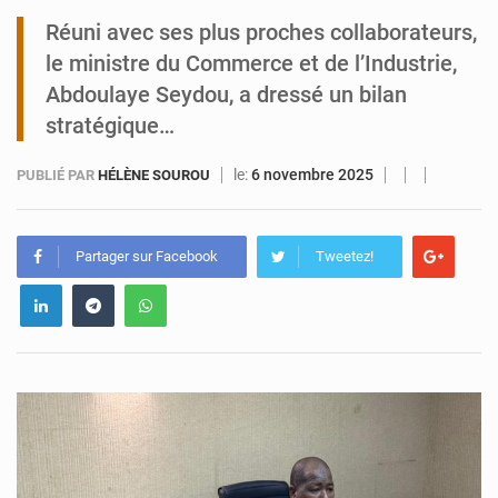
Réuni avec ses plus proches collaborateurs,
Tibiri : le dialogue, nouveau terrain de jeu pour la paix
le ministre du Commerce et de l’Industrie,
Abdoulaye Seydou, a dressé un bilan
stratégique…
le:
6 novembre 2025
PUBLIÉ PAR
HÉLÈNE SOUROU
Partager sur Facebook
Tweetez!