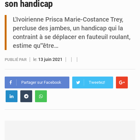
son handicap
Tibiri : le dialogue, nouveau terrain de jeu pour la paix
L'Ivoirienne Prisca Marie-Costance Trey,
percluse des jambes, un handicap qui la
contraint à se déplacer en fauteuil roulant,
estime qu'"être…
le:
13 juin 2021
PUBLIÉ PAR
Partager sur Facebook
Tweetez!