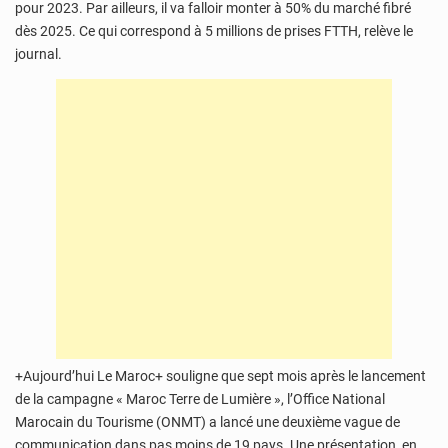
pour 2023. Par ailleurs, il va falloir monter à 50% du marché fibré
dès 2025. Ce qui correspond à 5 millions de prises FTTH, relève le
journal.
+Aujourd’hui Le Maroc+ souligne que sept mois après le lancement
de la campagne « Maroc Terre de Lumière », l’Office National
Marocain du Tourisme (ONMT) a lancé une deuxième vague de
communication dans pas moins de 19 pays. Une présentation, en