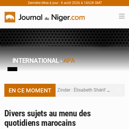
Dernière Mise à jour : 6 août 2026 à 16h28 GMT
INTERNATIONAL
›
APA
EN CE MOMENT
Zinder : Élisabeth Shérif visite l’école Birni Garçon
Tahoua : Élisabeth Shérif inspecte le Collège Scientifique
Divers sujets au menu des
Niger : Bilan à mi-parcours du Programme de Refondation
quotidiens marocains
Chasse aux gabegies à Niamey : 74 milliards de FCFA recouvrés par la COLDEFF