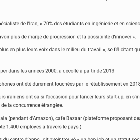
écialiste de l’Iran, « 70% des étudiants en ingénierie et en scie
avoir plus de marge de progression et la possibilité d’innover ».
s en plus leurs voix dans le milieu du travail », se félicitant q
per dans les années 2000, a décollé à partir de 2013.
rtphones ont été durement touchées par le rétablissement en 201
s iraniens ont saisi l’occasion pour lancer leurs start-up, en s’
 de la concurrence étrangère.
ikala (pendant d’Amazon), cafe Bazaar (plateforme proposant des
te 1.400 employés à travers le pays.)
 centre d’appel, dit avoir trouvé « un bon job et un statut soci