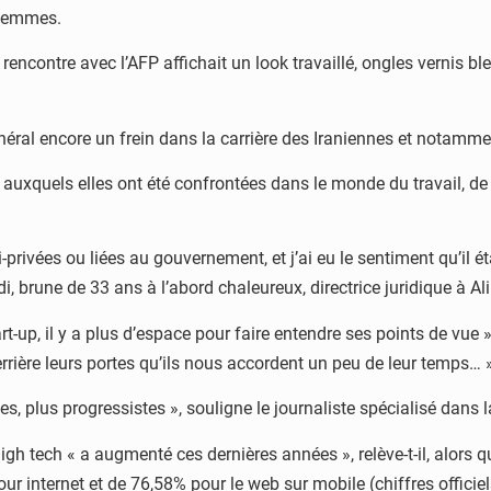
 femmes.
rencontre avec l’AFP affichait un look travaillé, ongles vernis bl
énéral encore un frein dans la carrière des Iraniennes et notamm
auxquels elles ont été confrontées dans le monde du travail, d
-privées ou liées au gouvernement, et j’ai eu le sentiment qu’il éta
, brune de 33 ans à l’abord chaleureux, directrice juridique à Al
-up, il y a plus d’espace pour faire entendre ses points de vue »
rière leurs portes qu’ils nous accordent un peu de leur temps… 
es, plus progressistes », souligne le journaliste spécialisé dans
gh tech « a augmenté ces dernières années », relève-t-il, alors qu
 internet et de 76,58% pour le web sur mobile (chiffres officiel