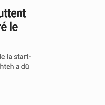
uttent
e de Refondation
ecouvrés par la COLDEFF
é le
 pour la paix
e la start-
shteh a dû