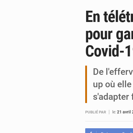
En télét
pour gar
Covid-1
De l'effer
up où elle
s'adapter
le:
21 avril
PUBLIÉ PAR