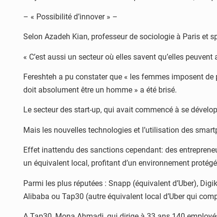
– « Possibilité d’innover » –
Selon Azadeh Kian, professeur de sociologie à Paris et sp
« C’est aussi un secteur où elles savent qu’elles peuvent 
Fereshteh a pu constater que « les femmes imposent de plu
doit absolument être un homme » a été brisé.
Le secteur des start-up, qui avait commencé à se dévelop
Mais les nouvelles technologies et l’utilisation des sma
Effet inattendu des sanctions cependant: des entrepreneur
un équivalent local, profitant d’un environnement protégé
Parmi les plus réputées : Snapp (équivalent d’Uber), Dig
Alibaba ou Tap30 (autre équivalent local d’Uber qui comp
A Tap30, Mona Ahmadi, qui dirige à 33 ans 140 employés du