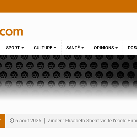
SPORT
CULTURE
SANTÉ
OPINIONS
DOS
T
6 août 2026
Zinder : Élisabeth Shérif visite l’école Bir
6 août 2026
Tahoua : Élisabeth Shérif inspecte le Coll