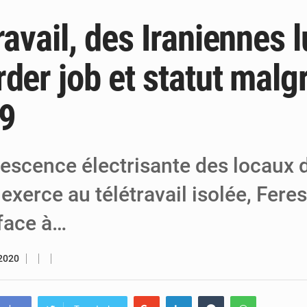
ravail, des Iraniennes l
6 août 2026
Niger : Bilan à mi-parcours du Programm
6 août 2026
Chasse aux gabegies à Niamey : 74 milliards de FCFA r
der job et statut malgr
5 août 2026
Tibiri : le dialogue, nouveau terrain de jeu
9
vescence électrisante des locaux d
 exerce au télétravail isolée, Fere
 face à…
 2020