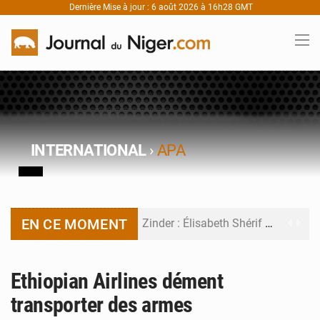
Dernière Mise à jour : 6 août 2026 à 16h28 GMT
INTERNATIONAL
›
APA
EN CE MOMENT
Zinder : Élisabeth Shérif visite l’école Birni Garçon
Tahoua : Élisabeth Shérif inspecte le Collège Scientifique
Ethiopian Airlines dément
Niger : Bilan à mi-parcours du Programme de Refondation
transporter des armes
Chasse aux gabegies à Niamey : 74 milliards de FCFA recouvrés par la COLDEFF